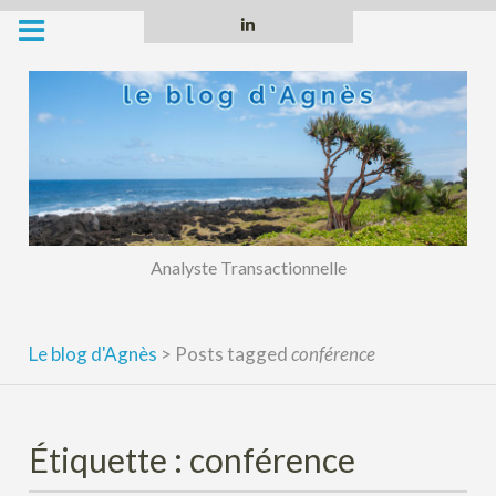
Skip
Linkedin
to
content
Analyste Transactionnelle
Le blog d'Agnès
>
Posts tagged
conférence
Étiquette :
conférence