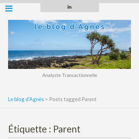
Skip
Linkedin
to
content
Analyste Transactionnelle
Le blog d'Agnès
>
Posts tagged
Parent
Étiquette :
Parent