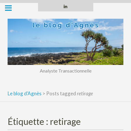
Skip
Linkedin
to
content
Analyste Transactionnelle
Le blog d'Agnès
>
Posts tagged
retirage
Étiquette :
retirage