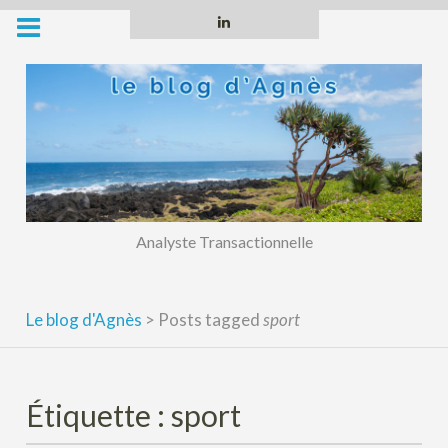
Skip
Linkedin
to
content
Analyste Transactionnelle
Le blog d'Agnès
>
Posts tagged
sport
Étiquette :
sport