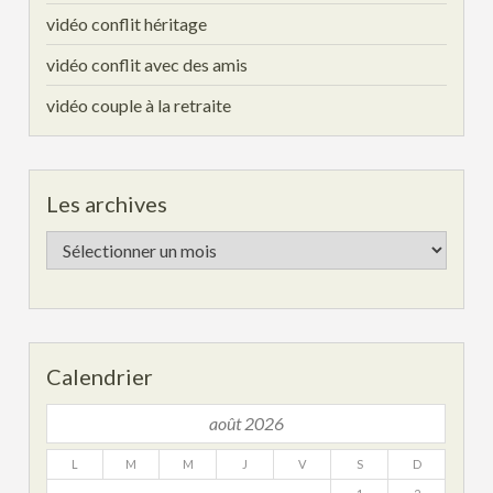
vidéo conflit héritage
vidéo conflit avec des amis
vidéo couple à la retraite
Les archives
Les
archives
Calendrier
août 2026
L
M
M
J
V
S
D