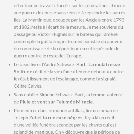
effectuer un travail « forcé » sur les plantations. Il mène
une guerre de course sans réussir à reprendre les autres
îles. La Martinique, occupée par les Anglais entre 1793
et 1802, reste à l’écart de la mesure. Je me souviens du
passage où Victor Hughes sur le bateau qui l’amène
contemple la guillotine, instrument sinistre du pouvoir
du commissaire de la république en cette période de
guerre contre le reste de l’Europe.
Le beau livre d’André Schwarz-Bart :
La mulâtresse
Solitude
récit de la vie d’une « femme debout » contre
le rétablissement de l’esclavage, comme l’a signalé
Céline Calvès.
Sans oublier Simone Schwarz-Bart, sa femme, auteure
de
Pluie et vent sur Telumée Miracle
.
Pour entrer dans le monde antillais, lire un roman de
Joseph Zobel,
la rue case nègres.
Il y a là un récit
d’une veillée funèbre scandée par les chants qui est
splendide, magique. On y découvre que la période de