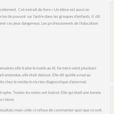
cèlement. Cet extrait du livre « Un élève est aussi un
ise de pouvoir sur l’autre dans les groupes d’enfants. Il dit
enir ces jeux dangereux. Les professionnels de l’éducation
ines elle traîne le matin au lit. Sa mère vient plusieurs
eil entendue, elle était debout. Elle dit qu’elle a mal au
isite chez le médecin n’a rien diagnostiqué d’anormal.
astrophe. Toutes les notes ont baissé. Elle qui était une bonne
a classe.
résultats mais celle-ci refuse de commenter quoi que ce soit.