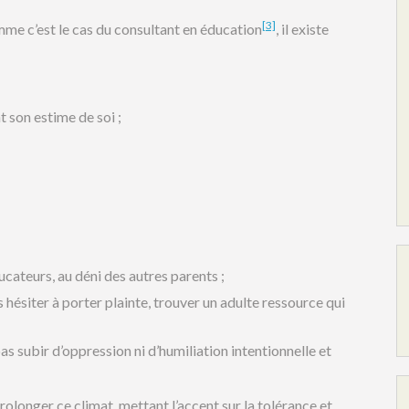
[3]
omme c’est le cas du consultant en éducation
, il existe
t son estime de soi ;
ducateurs, au déni des autres parents ;
 hésiter à porter plainte, trouver un adulte ressource qui
pas subir d’oppression ni d’humiliation intentionnelle et
rolonger ce climat, mettant l’accent sur la tolérance et