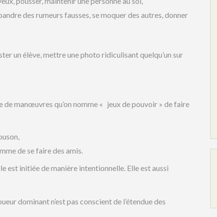
veux, pousser, maintenir une personne au sol,
pandre des rumeurs fausses, se moquer des autres, donner
ster un élève, mettre une photo ridiculisant quelqu’un sur
genre de manœuvres qu’on nomme « jeux de pouvoir » de faire
ouson,
comme de se faire des amis.
 est initiée de manière intentionnelle. Elle est aussi
oueur dominant n’est pas conscient de l’étendue des