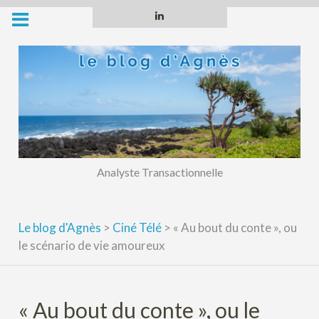
Skip
Linkedin
to
content
Analyste Transactionnelle
Le blog d'Agnès
>
Ciné Télé
>
« Au bout du conte », ou
le scénario de vie amoureux
« Au bout du conte », ou le