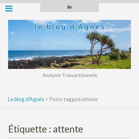
Skip
Linkedin
to
content
Analyste Transactionnelle
Le blog d'Agnès
>
Posts tagged
attente
Étiquette :
attente