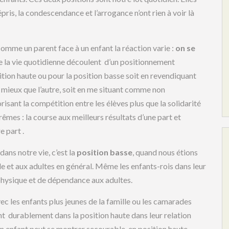
pris, la condescendance et l’arrogance n’ont rien à voir là
omme un parent face à un enfant la réaction varie :
on se
de la vie quotidienne découlent d’un positionnement
sition haute ou pour la position basse soit en revendiquant
 mieux que l’autre, soit en me situant comme non
risant la compétition entre les élèves plus que la solidarité
êmes : la course aux meilleurs résultats d’une part et
e part .
ans notre vie, c’est la
position basse
, quand nous étions
lle et aux adultes en général. Même les enfants-rois dans leur
 physique et de dépendance aux adultes.
ec les enfants plus jeunes de la famille ou les camarades
nt durablement dans la position haute dans leur relation
on enfant peut se montrer secourable, en position haute.