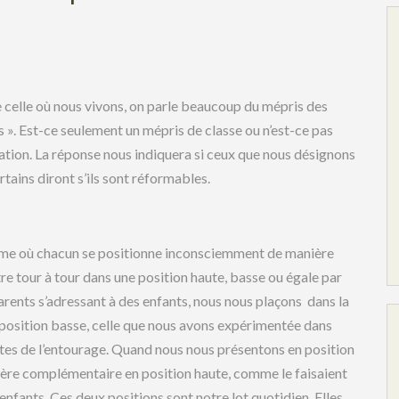
 celle où nous vivons, on parle beaucoup du mépris des
its ». Est-ce seulement un mépris de classe ou n’est-ce pas
tion. La réponse nous indiquera si ceux que nous désignons
tains diront s’ils sont réformables.
tème où chacun se positionne inconsciemment de manière
re tour à tour dans une position haute, basse ou égale par
rents s’adressant à des enfants, nous nous plaçons dans la
la position basse, celle que nous avons expérimentée dans
ltes de l’entourage. Quand nous nous présentons en position
nière complémentaire en position haute, comme le faisaient
enfants. Ces deux positions sont notre lot quotidien. Elles