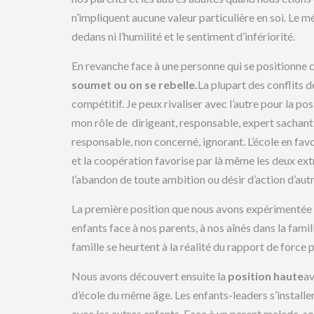
n’impliquent aucune valeur particulière en soi. Le mé
dedans ni l’humilité et le sentiment d’infériorité.
En revanche face à une personne qui se positionne c
soumet ou on se rebelle.
La plupart des conflits 
compétitif. Je peux rivaliser avec l’autre pour la po
mon rôle de dirigeant, responsable, expert sachant
responsable, non concerné, ignorant. L’école en favo
et la coopération favorise par là même les deux extr
l’abandon de toute ambition ou désir d’action d’autr
La première position que nous avons expérimentée d
enfants face à nos parents, à nos aînés dans la fami
famille se heurtent à la réalité du rapport de force
Nous avons découvert ensuite la
position haute
av
d’école du même âge. Les enfants-leaders s’installe
avec les autres enfants. Face à un parent malade, s