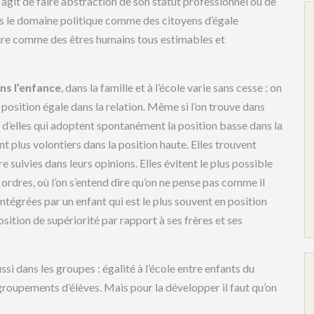
 s’agit de faire abstraction de son statut professionnel ou de
ns le domaine politique comme des citoyens d’égale
ire comme des êtres humains tous estimables et
ans l’enfance
, dans la famille et à l’école varie sans cesse : on
a position égale dans la relation. Même si l’on trouve dans
 d’elles qui adoptent spontanément la position basse dans la
nt plus volontiers dans la position haute. Elles trouvent
 suivies dans leurs opinions. Elles évitent le plus possible
s ordres, où l’on s’entend dire qu’on ne pense pas comme il
intégrées par un enfant qui est le plus souvent en position
osition de supériorité par rapport à ses frères et ses
ssi dans les groupes : égalité à l’école entre enfants du
roupements d’élèves. Mais pour la développer il faut qu’on