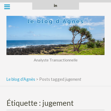
Skip
Linkedin
to
content
Analyste Transactionnelle
Le blog d'Agnès
>
Posts tagged
jugement
Étiquette :
jugement