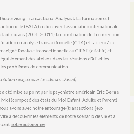
d Supervising Transactional Analysist. La formation est
actionnelle (EATA) en lien avec l’association internationale
endant dix ans (2001-20011) la coordination de la correction
ication en analyse transactionnelle (CTA) et j’ai reçu à ce
enseigné l’analyse transactionnelle au CIFAT (cifat.fr) et
régulièrement des ateliers dans les réunions d’AT et les
ur les problèmes de communication.
entation rédigée pour les éditions Dunod)
e a été mise au point par le psychiatre américain
Eric Berne
u Moi
(composé des états du Moi Enfant, Adulte et Parent)
ous avons avec notre entourage (transactions, jeux
nvite à découvrir les éléments de
notre scénario de vie
et à
oppant
notre autonomie
.