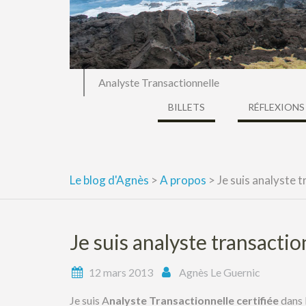
Analyste Transactionnelle
BILLETS
RÉFLEXIONS
Le blog d'Agnès
>
A propos
>
Je suis analyste 
Je suis analyste transactio
12 mars 2013
Agnès Le Guernic
Je suis A
nalyste Transactionnelle certifiée
dans 