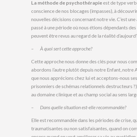
La méthode de psychothérapie
est de type verba
conscience de nos blocages (impasses), à découvrir
nouvelles décisions concernant notre vie. C’est une
passé à une période où nous étions dépendants des a
peuvent être revus au regard de la réalité d’aujourd’
–
À quoi sert cette approche?
Cette approche nous donne des clés pour nous com
abordons l’autre plutôt depuis notre Enfant, notre 
que nous apprécions chez lui et acceptons-nous se
prisonniers de schémas relationnels destructeurs ?) 
au domaine clinique et au champ social au sens larg
–
Dans quelle situation est-elle recommandée?
Elle est recommandée dans les périodes de crise, qu
traumatisantes ou non satisfaisantes, quand on co
encore quand on veut améliorer sa vie au quotidien