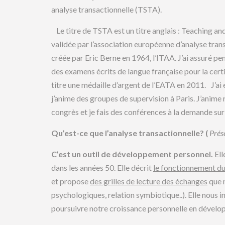
analyse transactionnelle (TSTA).
Le titre de TSTA est un titre anglais : Teaching an
validée par l’association européenne d’analyse trans
créée par Eric Berne en 1964, l’ITAA. J’ai assuré p
des examens écrits de langue française pour la certif
titre une médaille d’argent de l’EATA en 2011. J’ai 
j’anime des groupes de supervision à Paris. J’anime 
congrès et je fais des conférences à la demande s
Qu’est-ce que l’analyse transactionnelle? (
Prés
C’est un outil de développement personnel.
Ell
dans les années 50. Elle décrit
le fonctionnement d
et propose
des grilles de lecture des échanges
que n
psychologiques, relation symbiotique..). Elle nous i
poursuivre notre croissance personnelle en dével