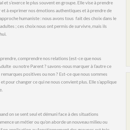
l et s’exerce le plus souvent en groupe. Elle vise à prendre
 et à exprimer nos émotions authentiques et à prendre de
 approche humaniste : nous avons tous fait des choix dans le
dultes ; ces choix nous ont permis de survivre, mais ils
hui.
prendre, comprendre nos relations (est-ce que nous
Adulte ou notre Parent ? savons-nous marquer à l’autre ce
s remarques positives ou non ? Est-ce que nous sommes
et pour changer ce qui ne nous convient plus. Elle s’applique
e.
and on se sent seul et démuni face à des situations
mmence un métier ou qu’on aborde un nouveau milieu ou
. Son application au fonctionnement des groupes est très