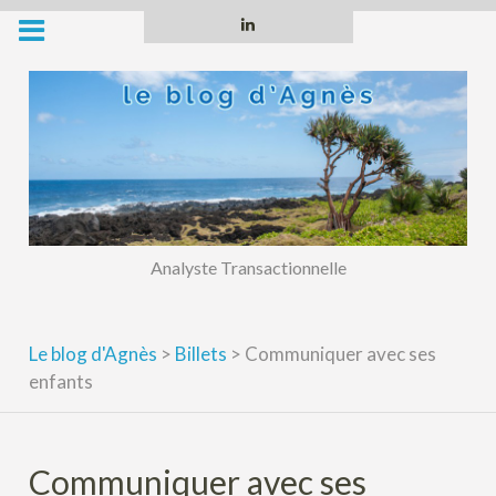
Skip
Linkedin
to
content
Analyste Transactionnelle
Le blog d'Agnès
>
Billets
>
Communiquer avec ses
enfants
Communiquer avec ses