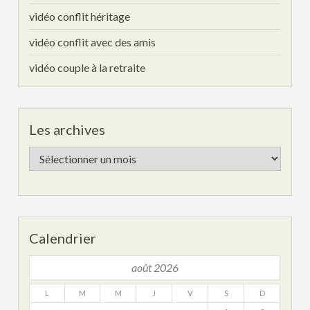
vidéo conflit héritage
vidéo conflit avec des amis
vidéo couple à la retraite
Les archives
Les
archives
Calendrier
août 2026
L
M
M
J
V
S
D