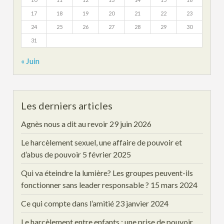
17
18
19
20
21
22
23
24
25
26
27
28
29
30
31
« Juin
Les derniers articles
Agnès nous a dit au revoir
29 juin 2026
Le harcèlement sexuel, une affaire de pouvoir et
d’abus de pouvoir
5 février 2025
Qui va éteindre la lumière? Les groupes peuvent-ils
fonctionner sans leader responsable ?
15 mars 2024
Ce qui compte dans l’amitié
23 janvier 2024
Le harcèlement entre enfants : une prise de pouvoir