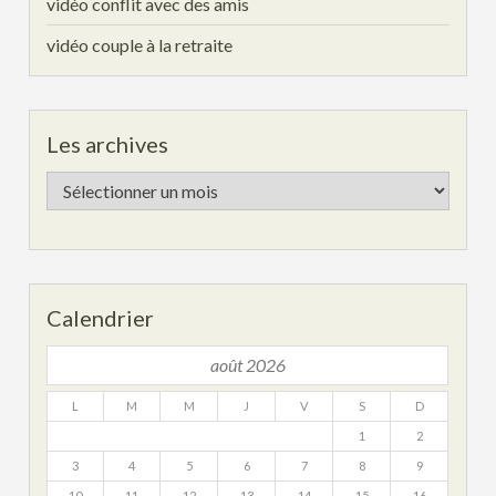
vidéo conflit avec des amis
vidéo couple à la retraite
Les archives
Les
archives
Calendrier
août 2026
L
M
M
J
V
S
D
1
2
3
4
5
6
7
8
9
10
11
12
13
14
15
16