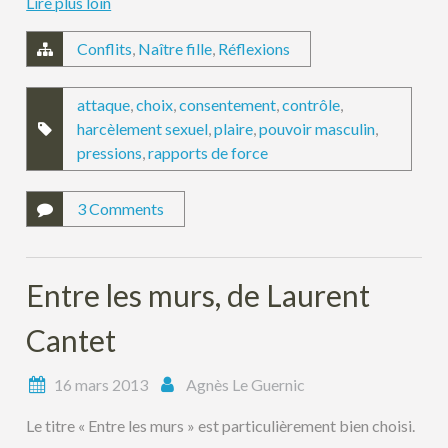
Lire plus loin
Conflits
,
Naître fille
,
Réflexions
attaque
,
choix
,
consentement
,
contrôle
,
harcèlement sexuel
,
plaire
,
pouvoir masculin
,
pressions
,
rapports de force
3 Comments
Entre les murs, de Laurent
Cantet
16 mars 2013
Agnès Le Guernic
Le titre « Entre les murs » est particulièrement bien choisi.