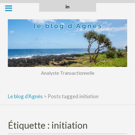
Skip
Linkedin
to
content
Analyste Transactionnelle
Le blog d'Agnès
>
Posts tagged
initiation
Étiquette :
initiation