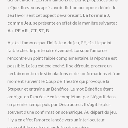
« Que dites-vous après avoir dit bonjour »pour définir le
Jeu favorisent cet aspect dévalorisant.
La formule J,
comme Jeu,
se présente en effet de la manière suivante :
A + PF = R , CT, ST, B.
A, c’est l’amorce par l’initiateur du jeu, PF, c’est le point
faible chez le partenaire éventuel. Lorsque l’amorce
rencontre un point faible complémentaire, la réponse est
possible. Le jeu est enclenché. Il se déroule, procure un
certain nombre de stimulations et de confirmations et à un
moment survient le
C
oup de
T
héâtre qui provoque la
St
upeur et entraine un
B
énéfice. Le mot Bénéfice étant
ambigu, on l’a précisé en le complétant par Négatif dans
un premier temps puis par
D
estructeur. Il s’agit le plus
souvent d’une confirmation scénarique. Au départ du jeu,
il y a en effet l’amorce lancée vers un interlocuteur
susceptible d’entrer dans le jeu de manière