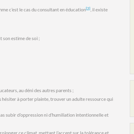
[3]
omme c’est le cas du consultant en éducation
, il existe
t son estime de soi ;
ducateurs, au déni des autres parents ;
 hésiter à porter plainte, trouver un adulte ressource qui
pas subir d’oppression ni d’humiliation intentionnelle et
rolonger ce climat, mettant l’accent sur la tolérance et