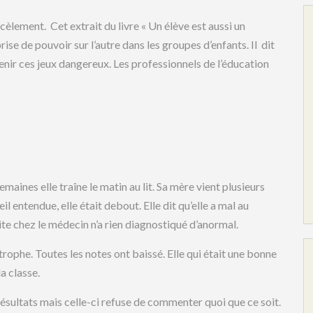
cèlement. Cet extrait du livre « Un élève est aussi un
ise de pouvoir sur l’autre dans les groupes d’enfants. Il dit
enir ces jeux dangereux. Les professionnels de l’éducation
ines elle traîne le matin au lit. Sa mère vient plusieurs
eil entendue, elle était debout. Elle dit qu’elle a mal au
isite chez le médecin n’a rien diagnostiqué d’anormal.
astrophe. Toutes les notes ont baissé. Elle qui était une bonne
a classe.
résultats mais celle-ci refuse de commenter quoi que ce soit.