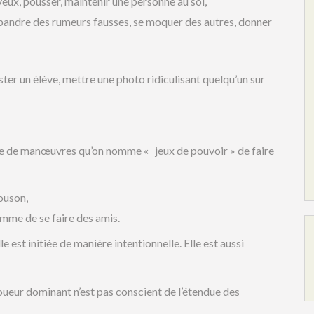
veux, pousser, maintenir une personne au sol,
pandre des rumeurs fausses, se moquer des autres, donner
ster un élève, mettre une photo ridiculisant quelqu’un sur
genre de manœuvres qu’on nomme « jeux de pouvoir » de faire
ouson,
comme de se faire des amis.
 est initiée de manière intentionnelle. Elle est aussi
oueur dominant n’est pas conscient de l’étendue des