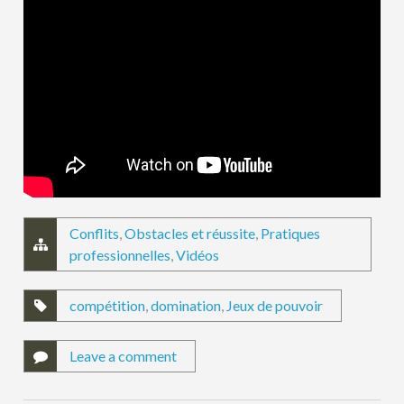
Conflits
,
Obstacles et réussite
,
Pratiques
professionnelles
,
Vidéos
compétition
,
domination
,
Jeux de pouvoir
Leave a comment