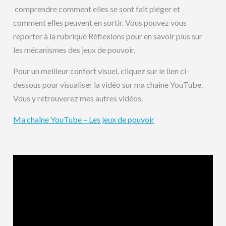
comprendre comment elles se sont fait piéger et
comment elles peuvent en sortir. Vous pouvez vous
reporter à la rubrique Réflexions pour en savoir plus sur
les mécanismes des jeux de pouvoir.
Pour un meilleur confort visuel, cliquez sur le lien ci-
dessous pour visualiser la vidéo sur ma chaine YouTube.
Vous y retrouverez mes autres vidéos.
Ma chaîne YouTube – Les jeux de pouvoir