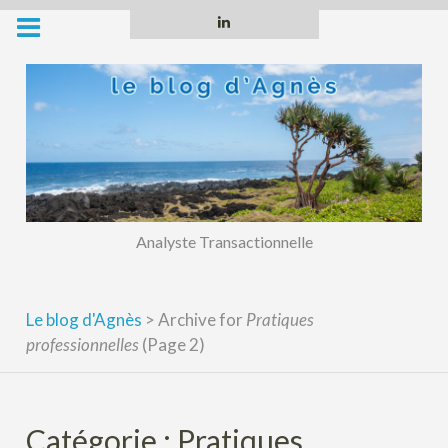
Skip
Linkedin
to
content
Analyste Transactionnelle
Le blog d'Agnès
>
Archive for
Pratiques
professionnelles
(Page 2)
Catégorie :
Pratiques