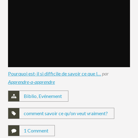
Pourquoi est-il si difficile de savoir ce que l…
par
Apprendre-a-apprendre
Biblio
,
Evénement
comment savoir ce qu'on veut vraiment?
1 Comment