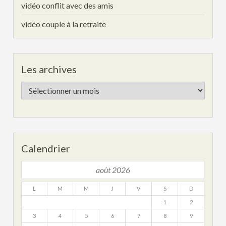
vidéo conflit avec des amis
vidéo couple à la retraite
Les archives
Les
archives
Calendrier
août 2026
L
M
M
J
V
S
D
1
2
3
4
5
6
7
8
9