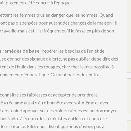
ait pas encore été conçue à l’époque.
mettent les femmes plus en danger que les hommes. Quand
e sont pas dispensées pour autant des charges de la maison : Il
vaille, mais est-il si fréquent qu’il le fasse en plus de son
s remèdes de base
: repérer les besoins de l’un et de
s, se donner des signaux d’alerte, ne pas oublier de se dire des
ent de l’huile dans les rouages, chercher le plus possible à
ctionnement démocratique. On peut parler de contrat
in, connaître ses faiblesses et accepter de prendre la
cé
» réclame aussi d’être honnête avec soi-même et avec
e. S’abstenir d’appuyer sur ces points faibles est un bon moyen
 vous invite à écouter les féministes qui luttent contre le
leur enfance. Elles nous disent que nous n’avons pas à