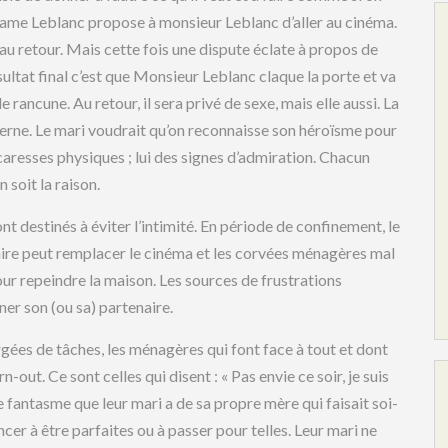
Madame Leblanc propose à monsieur Leblanc d’aller au cinéma.
 au retour. Mais cette fois une dispute éclate à propos de
ultat final c’est que Monsieur Leblanc claque la porte et va
rancune. Au retour, il sera privé de sexe, mais elle aussi. La
Berne. Le mari voudrait qu’on reconnaisse son héroïsme pour
aresses physiques ; lui des signes d’admiration. Chacun
n soit la raison.
nt destinés à éviter l’intimité. En période de confinement, le
faire peut remplacer le cinéma et les corvées ménagères mal
pour repeindre la maison. Les sources de frustrations
r son (ou sa) partenaire.
ées de tâches, les ménagères qui font face à tout et dont
-out. Ce sont celles qui disent : « Pas envie ce soir, je suis
e fantasme que leur mari a de sa propre mère qui faisait soi-
ncer à être parfaites ou à passer pour telles. Leur mari ne