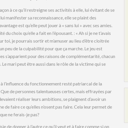
 à ce qu’il restreigne ses activités à elle, lui évitant de se
 lui manifester sa reconnaissance, elle se plaint des
 avantage est qu’elle peut jouer à « sans lui » avec ses amies.
 du choix qu’elle a fait en l’épousant. : « Ah si je ne t’avais
 toi, je pourrais sortir et m’amuser au lieu d’être cloitrée
 un peu de la culpabilité pour que ça marche. Le jeu est
ples s’apparient pour des raisons de complémentarité, chacun
 Le mari peut être aussi dans le rôle de la victime qui se
l’influence du fonctionnement resté patriarcal de la
. Que de personnes talentueuses certes, mais effrayées par
devaient réaliser leurs ambitions, se plaignent d’avoir un
e de faire ce qu’elles n’osent pas faire. Cela leur permet de
»que ne ferais-je pas?
ie de donner à l’autre ce qu’il veut et à faire comme si on