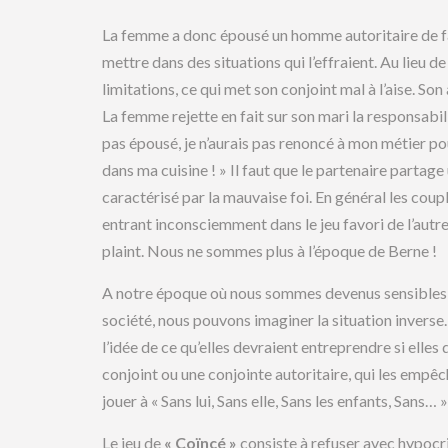
La femme a donc épousé un homme autoritaire de façon
mettre dans des situations qui l’effraient. Au lieu de
limitations, ce qui met son conjoint mal à l’aise. Son
La femme rejette en fait sur son mari la responsabilité
pas épousé, je n’aurais pas renoncé à mon métier pour
dans ma cuisine ! » Il faut que le partenaire partage
caractérisé par la mauvaise foi. En général les cou
entrant inconsciemment dans le jeu favori de l’autre.
plaint. Nous ne sommes plus à l’époque de Berne !
A notre époque où nous sommes devenus sensibles à 
société, nous pouvons imaginer la situation inverse
l’idée de ce qu’elles devraient entreprendre si elles 
conjoint ou une conjointe autoritaire, qui les empêch
jouer à « Sans lui, Sans elle, Sans les enfants, Sans… 
Le jeu de
« Coïncé »
consiste à refuser avec hypocris