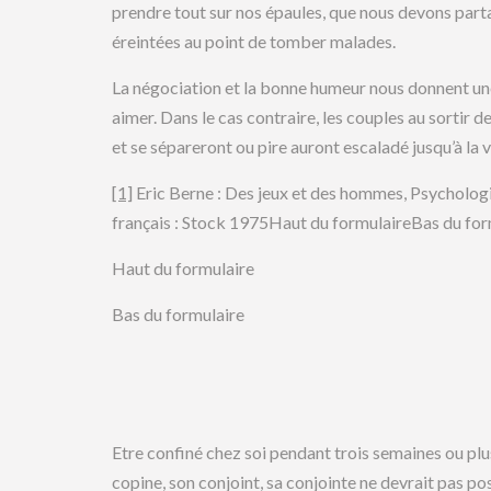
prendre tout sur nos épaules, que nous devons part
éreintées au point de tomber malades.
La négociation et la bonne humeur nous donnent une
aimer. Dans le cas contraire, les couples au sortir
et se sépareront ou pire auront escaladé jusqu’à la v
[1]
Eric Berne : Des jeux et des hommes, Psycholog
français : Stock 1975Haut du formulaireBas du for
Haut du formulaire
Bas du formulaire
Etre confiné chez soi pendant trois semaines ou pl
copine, son conjoint, sa conjointe ne devrait pas p