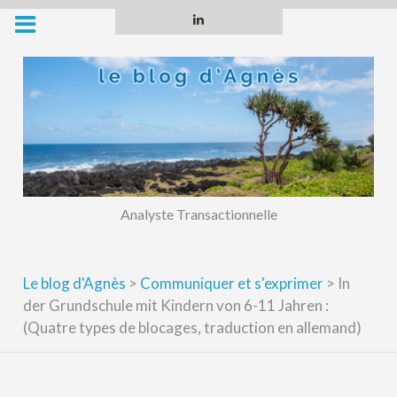
Skip
Linkedin
to
content
Analyste Transactionnelle
Le blog d'Agnès
>
Communiquer et s'exprimer
>
In
der Grundschule mit Kindern von 6-11 Jahren :
(Quatre types de blocages, traduction en allemand)