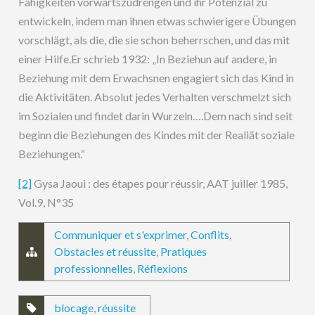
Fähigkeiten vorwärtszudrengen und ihr Potenzial zu
entwickeln, indem man ihnen etwas schwierigere Übungen
vorschlägt, als die, die sie schon beherrschen, und das mit
einer Hilfe.Er schrieb 1932: „In Beziehun auf andere, in
Beziehung mit dem Erwachsnen engagiert sich das Kind in
die Aktivitäten. Absolut jedes Verhalten verschmelzt sich
im Sozialen und findet darin Wurzeln….Dem nach sind seit
beginn die Beziehungen des Kindes mit der Realiät soziale
Beziehungen.“
[2]
Gysa Jaoui : des étapes pour réussir, AAT juiller 1985,
Vol.9, N°35
Communiquer et s'exprimer
,
Conflits
,
Obstacles et réussite
,
Pratiques
professionnelles
,
Réflexions
blocage
,
réussite