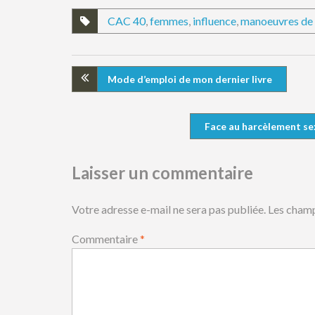
CAC 40
,
femmes
,
influence
,
manoeuvres de 
Mode d’emploi de mon dernier livre
Face au harcèlement sex
Laisser un commentaire
Votre adresse e-mail ne sera pas publiée.
Les champ
Commentaire
*