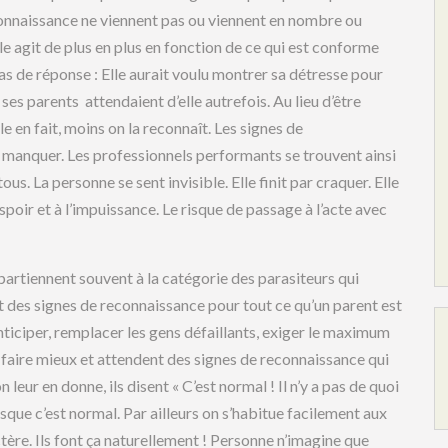
econnaissance ne viennent pas ou viennent en nombre ou
Elle agit de plus en plus en fonction de ce qui est conforme
 pas de réponse : Elle aurait voulu montrer sa détresse pour
e ses parents attendaient d’elle autrefois. Au lieu d’être
elle en fait, moins on la reconnaît. Les signes de
ar manquer. Les professionnels performants se trouvent ainsi
ous. La personne se sent invisible. Elle finit par craquer. Elle
poir et à l’impuissance. Le risque de passage à l’acte avec
artiennent souvent à la catégorie des parasiteurs qui
nt des signes de reconnaissance pour tout ce qu’un parent est
anticiper, remplacer les gens défaillants, exiger le maximum
s faire mieux et attendent des signes de reconnaissance qui
eur en donne, ils disent « C’est normal ! Il n’y a pas de quoi
isque c’est normal. Par ailleurs on s’habitue facilement aux
ctère. Ils font ça naturellement ! Personne n’imagine que