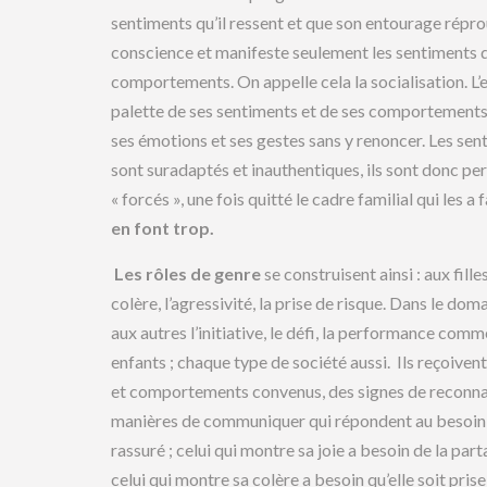
sentiments qu’il ressent et que son entourage réprouv
conscience et manifeste seulement les sentiments 
comportements. On appelle cela la socialisation. L’en
palette de ses sentiments et de ses comportements se
ses émotions et ses gestes sans y renoncer. Les se
sont suradaptés et inauthentiques, ils sont donc 
« forcés », une fois quitté le cadre familial qui les
en font trop.
Les rôles de genre
se construisent ainsi : aux fille
colère, l’agressivité, la prise de risque. Dans le doma
aux autres l’initiative, le défi, la performance comm
enfants ; chaque type de société aussi. Ils reçoiven
et comportements convenus, des signes de reconnais
manières de communiquer qui répondent au besoin de 
rassuré ; celui qui montre sa joie a besoin de la par
celui qui montre sa colère a besoin qu’elle soit pri