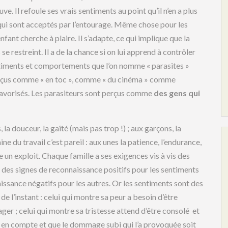
e. Il refoule ses vrais sentiments au point qu’il n’en a plus
qui sont acceptés par l’entourage. Même chose pour les
fant cherche à plaire. Il s’adapte, ce qui implique que la
 restreint. Il a de la chance si on lui apprend à contrôler
ntiments et comportements que l’on nomme « parasites »
perçus comme « en toc », comme « du cinéma » comme
 a favorisés. Les parasiteurs sont perçus comme
des gens qui
s, la douceur, la gaîté (mais pas trop !) ; aux garçons, la
ine du travail c’est pareil : aux unes la patience, l’endurance,
e un exploit. Chaque famille a ses exigences vis à vis des
t des signes de reconnaissance positifs pour les sentiments
sance négatifs pour les autres. Or les sentiments sont des
l’instant : celui qui montre sa peur a besoin d’être
tager ; celui qui montre sa tristesse attend d’être consolé et
se en compte et que le dommage subi qui l’a provoquée soit