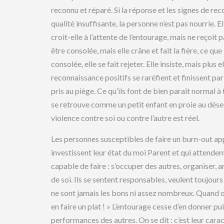
reconnu et réparé. Si la réponse et les signes de r
qualité insuffisante, la personne n’est pas nourrie. 
croit-elle à l’attente de l’entourage, mais ne reçoit
être consolée, mais elle crâne et fait la fière, ce qu
consolée, elle se fait rejeter. Elle insiste, mais plus 
reconnaissance positifs se raréfient et finissent p
pris au piège. Ce qu’ils font de bien paraît normal à t
se retrouve comme un petit enfant en proie au déses
violence contre soi ou contre l’autre est réel.
Les personnes susceptibles de faire un burn-out app
investissent leur état du moi Parent et qui attende
capable de faire : s’occuper des autres, organiser, 
de soi. Ils se sentent responsables, veulent toujour
ne sont jamais les bons ni assez nombreux. Quand on l
en faire un plat ! » L’entourage cesse d’en donner pu
performances des autres. On se dit : c’est leur cara