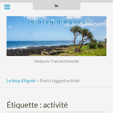
Skip
Linkedin
to
content
Analyste Transactionnelle
Le blog d'Agnès
>
Posts tagged
activité
Étiquette :
activité