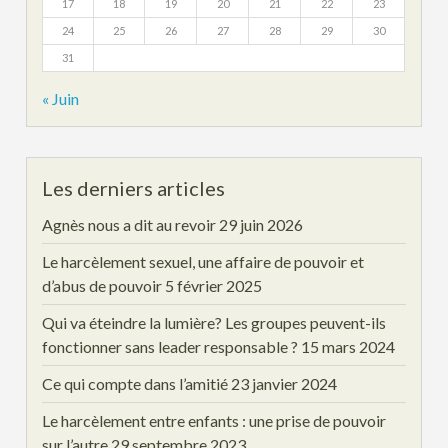
17
18
19
20
21
22
23
24
25
26
27
28
29
30
31
« Juin
Les derniers articles
Agnès nous a dit au revoir
29 juin 2026
Le harcèlement sexuel, une affaire de pouvoir et
d’abus de pouvoir
5 février 2025
Qui va éteindre la lumière? Les groupes peuvent-ils
fonctionner sans leader responsable ?
15 mars 2024
Ce qui compte dans l’amitié
23 janvier 2024
Le harcèlement entre enfants : une prise de pouvoir
sur l’autre
29 septembre 2023