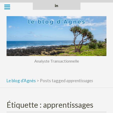
Skip
Linkedin
to
content
Analyste Transactionnelle
Le blog d'Agnès
>
Posts tagged
apprentissages
Étiquette :
apprentissages