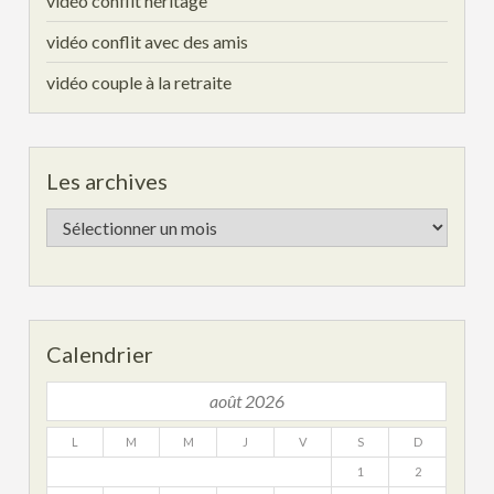
vidéo conflit héritage
vidéo conflit avec des amis
vidéo couple à la retraite
Les archives
Les
archives
Calendrier
août 2026
L
M
M
J
V
S
D
1
2