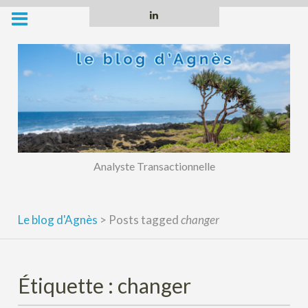
Skip
Linkedin
to
content
Analyste Transactionnelle
Le blog d'Agnès
>
Posts tagged
changer
Étiquette :
changer