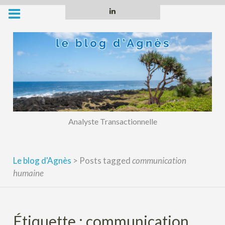
Skip
Linkedin
to
content
Analyste Transactionnelle
Le blog d'Agnès
>
Posts tagged
communication
humaine
Étiquette :
communication