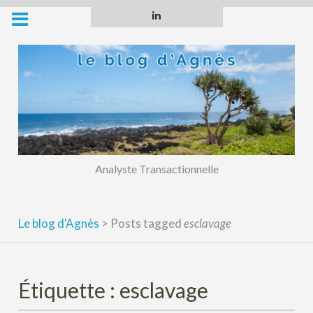
Skip
Linkedin
to
content
Analyste Transactionnelle
Le blog d'Agnès
>
Posts tagged
esclavage
Étiquette :
esclavage