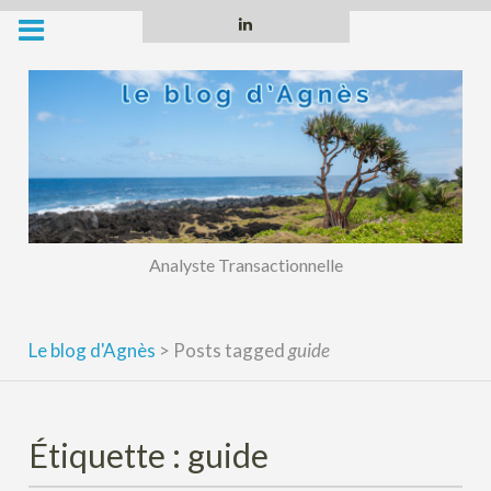
Skip
Linkedin
to
content
Analyste Transactionnelle
Le blog d'Agnès
>
Posts tagged
guide
Étiquette :
guide