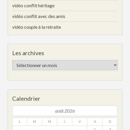
vidéo conflit héritage
vidéo conflit avec des amis
vidéo couple à la retraite
Les archives
Les
archives
Calendrier
août 2026
L
M
M
J
V
S
D
1
2