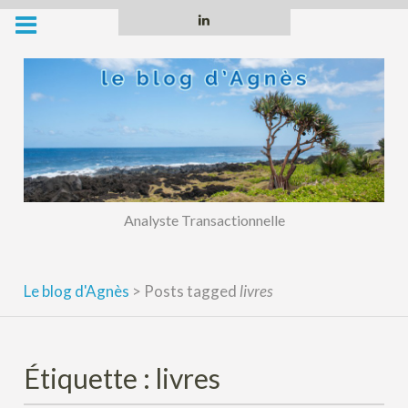
Skip
Linkedin
to
content
Analyste Transactionnelle
Le blog d'Agnès
>
Posts tagged
livres
Étiquette :
livres