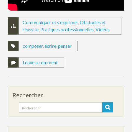
Communiquer et s'exprimer
,
Obstacles et
réussite
,
Pratiques professionnelles
,
Vidéos
composer
,
écrire
,
penser
Leave a comment
Rechercher
Search
for: