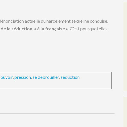
 dénonciation actuelle du harcèlement sexuel ne conduise,
n de la séduction « à la française »
. C’est pourquoi elles
pouvoir
,
pression
,
se débrouiller
,
séduction