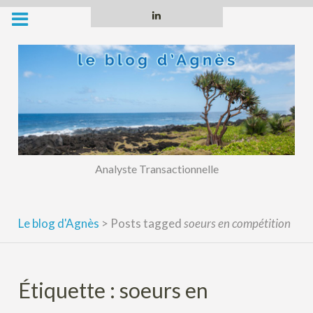
Skip
Linkedin
to
content
Analyste Transactionnelle
Le blog d'Agnès
>
Posts tagged
soeurs en compétition
Étiquette :
soeurs en