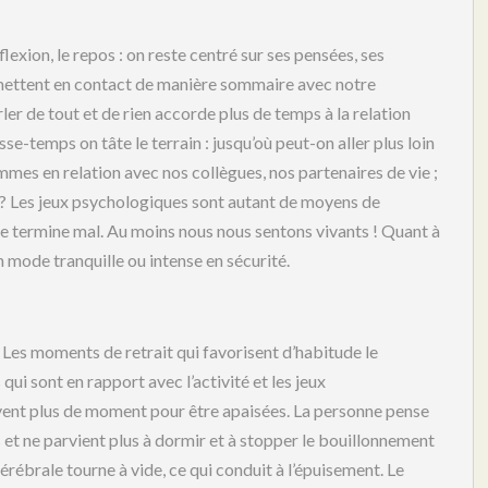
flexion, le repos : on reste centré sur ses pensées, ses
s mettent en contact de manière sommaire avec notre
er de tout et de rien accorde plus de temps à la relation
sse-temps on tâte le terrain : jusqu’où peut-on aller plus loin
ommes en relation avec nos collègues, nos partenaires de vie ;
ite ? Les jeux psychologiques sont autant de moyens de
se termine mal. Au moins nous nous sentons vivants ! Quant à
un mode tranquille ou intense en sécurité.
. Les moments de retrait qui favorisent d’habitude le
i sont en rapport avec l’activité et les jeux
vent plus de moment pour être apaisées. La personne pense
s et ne parvient plus à dormir et à stopper le bouillonnement
cérébrale tourne à vide, ce qui conduit à l’épuisement. Le