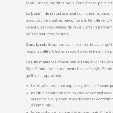
Mais il le sait, me direz-vous. Peut-être ou peut-êtr
Le besoin de structure
peut concerner l’espace, l
presque vide, d’autres l’encombrent, l’emplissent. A l
vivants, les villes pleines de bruit. Certains garden
près de leur interlocuteur.
Dans la relation
, nous avons besoin de savoir qui fa
responsabilité. C’est en rapport avec le besoin de p
Les six manières d’occuper le temps
sont toutes
l’âge, l’époque et les moments forts de la vie. Bern
qu’ils nous apportent.
Le retrait ne nous en apporte guère, sauf ceux q
les rituels sont le minimum vital de contact avec 
personne à qui parler ; elles doivent se content
d’immeuble ;
le passe-temps occupe davantage, mais évite tout 