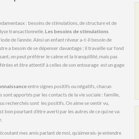
ndamentaux : besoins de stimulations, de structure et de
lyse transactionnelle.
Les besoins de stimulations
iode de l’année. Ainsi un enfant rêveur a-t-il besoin de
utre a besoin de se dépenser davantage ; il travaille sur fond
ssant, on peut préférer le calme et la tranquillité, mais pas
férées et être attentif à celles de son entourage est un gage
connaissance
entre signes positifs ou négatifs, chacun
sont apportés par les contacts de la vie sociale : famille,
lus recherchés sont les positifs. On aime se sentir vu,
est bon pourtant d’être averti par les autres de ce qui ne va
r.
s écoutant mes amis parlant de moi, qu’aimerais-je entendre