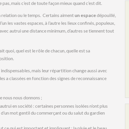
e pas, mais c’est de toute façon mieux quand c’est dit.
a relation ou le temps. Certains aiment
un espace
dépouillé,
’un les vastes espaces, à l’autre les lieux confinés, populeux,
t avec autrui une distance minimum, d’autres se tiennent tout
it quoi, quel est le rôle de chacun, quelle est sa
osition.
 indispensables, mais leur répartition change aussi avec
e les a classées en fonction des signes de reconnaissance
ue nous nous donnons ;
autrui en société : certaines personnes isolées n’ont plus
er d’un mot gentil du commerçant ou du salut du gardien
ce qui est important et impliquant : la pluie et le beau