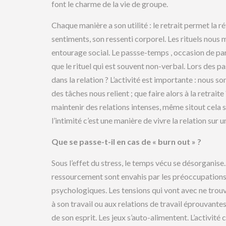
font le charme de la vie de groupe.
Chaque manière a son utilité : le retrait permet la ré
sentiments, son ressenti corporel. Les rituels nou
entourage social. Le passse-temps , occasion de parl
que le rituel qui est souvent non-verbal. Lors des pa
dans la relation ? L’activité est importante : nous s
des tâches nous relient ; que faire alors à la retra
maintenir des relations intenses, même sitout cela 
l’intimité c’est une manière de vivre la relation sur 
Que se passe-t-il en cas de « burn out » ?
Sous l’effet du stress, le temps vécu se désorganise
ressourcement sont envahis par les préoccupations qu
psychologiques. Les tensions qui vont avec ne trou
à son travail ou aux relations de travail éprouvante
de son esprit. Les jeux s’auto-alimentent. L’activité 