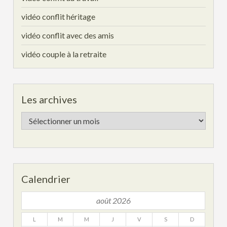
vidéo conflit héritage
vidéo conflit avec des amis
vidéo couple à la retraite
Les archives
Les
archives
Calendrier
août 2026
L
M
M
J
V
S
D