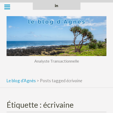
Skip
Linkedin
to
content
Analyste Transactionnelle
Le blog d'Agnès
>
Posts tagged
écrivaine
Étiquette :
écrivaine