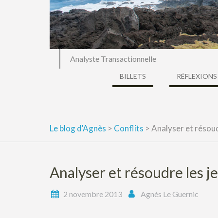
Analyste Transactionnelle
BILLETS
RÉFLEXIONS
Le blog d'Agnès
>
Conflits
>
Analyser et résoud
Analyser et résoudre les j
2 novembre 2013
Agnès Le Guernic