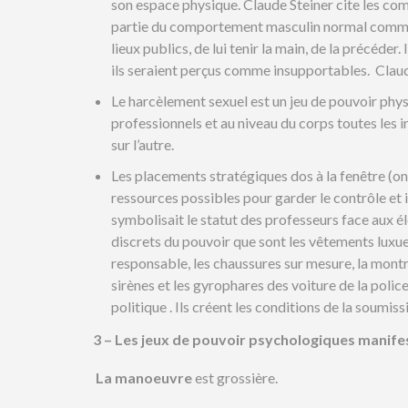
son espace physique. Claude Steiner cite les 
partie du comportement masculin normal comme 
lieux publics, de lui tenir la main, de la précéder.
ils seraient perçus comme insupportables. Claude
Le harcèlement sexuel est un jeu de pouvoir phys
professionnels et au niveau du corps toutes les i
sur l’autre.
Les placements stratégiques dos à la fenêtre (on v
ressources possibles pour garder le contrôle et i
symbolisait le statut des professeurs face aux él
discrets du pouvoir que sont les vêtements luxue
responsable, les chaussures sur mesure, la montr
sirènes et les gyrophares des voiture de la pol
politique . Ils créent les conditions de la soumiss
3 – Les jeux de pouvoir psychologiques manifes
La manoeuvre
est grossière.