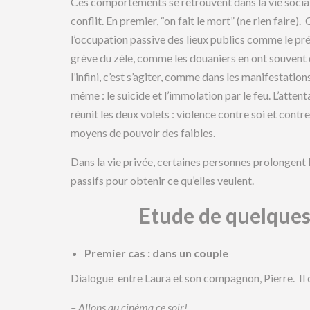
Ces comportements se retrouvent dans la vie social
conflit. En premier, “on fait le mort” (ne rien faire).
l’occupation passive des lieux publics comme le préco
grève du zèle, comme les douaniers en ont souvent 
l’infini, c’est s’agiter, comme dans les manifestation
même : le suicide et l’immolation par le feu. L’atten
réunit les deux volets : violence contre soi et cont
moyens de pouvoir des faibles.
Dans la vie privée, certaines personnes prolongent le
passifs pour obtenir ce qu’elles veulent.
Etude de quelques
Premier cas : dans un couple
Dialogue entre Laura et son compagnon, Pierre. I
– Allons au cinéma ce soir!