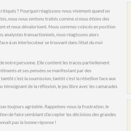
 critiqués ? Pourquoi réagissons-nous vivement quand on
ultes, nous nous sentons traités comme si nous étions des
ugent et nous dévalorisent. Nous sommes coincés en position
es analystes transactionnels, nous réagissons alors
ce à un interlocuteur se trouvant dans l’état du moi
 de notre personne. Elle contient les traces partiellement
entiments et ses pensées se manifestant par des
ntôt c’est la soumission, tantôt c’est la rébellion face aux
ns témoignant de la réflexion, le jeu libre avec les camarades
pas toujours agréable. Rappelons-nous la frustration, le
ation de faire semblant d’accepter les décisions des grandes
onnait pas la bonne réponse !