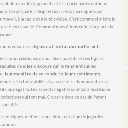
assent détester les jugements et les réprimandes qui nous
ous faisons pareil. L’expression « revoir sa copie », par
ravail, à la radio et à la télévision. C’est comme si même le
pas bien travaillé. Comme si nous étions enfin à la place du
tasmée !
primons volontiers depuis
notre état du moi Parent.
 les caractéristiques de nos deux parents et des figures
traduites dans
les discours qu’ils tenaient
sur les
e ,
leur manière de se conduire
,
leurs sentiments,
oire, à la fois oubliés et accessibles. Ils nous ont servi
itifs ou négatifs. Les aspects négatifs sont dans la critique
orisations qui font mal. On parle dans ce cas du Parent
s positifs.
os collègues, méfions-nous de la tentation de juger les
s comme :