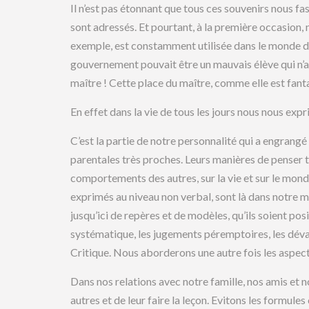
Il n’est pas étonnant que tous ces souvenirs nous f
sont adressés. Et pourtant, à la première occasion, n
exemple, est constamment utilisée dans le monde du t
gouvernement pouvait être un mauvais élève qui n’a 
maître ! Cette place du maître, comme elle est fan
En effet dans la vie de tous les jours nous nous ex
C’est la partie de notre personnalité qui a engrangé
parentales très proches. Leurs manières de penser 
comportements des autres, sur la vie et sur le mond
exprimés au niveau non verbal, sont là dans notre mém
jusqu’ici de repères et de modèles, qu’ils soient pos
systématique, les jugements péremptoires, les déval
Critique. Nous aborderons une autre fois les aspect
Dans nos relations avec notre famille, nos amis et n
autres et de leur faire la leçon. Evitons les formule