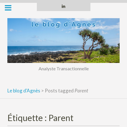
Skip
Linkedin
to
content
Analyste Transactionnelle
Le blog d'Agnès
>
Posts tagged
Parent
Étiquette :
Parent