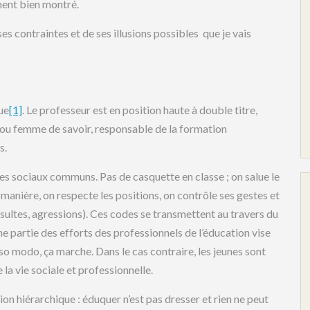
ement bien montré.
ses contraintes et de ses illusions possibles que je vais
ue
[1]
. Le professeur est en position haute à double titre,
u femme de savoir, responsable de la formation
s.
des sociaux communs. Pas de casquette en classe ; on salue le
 manière, on respecte les positions, on contrôle ses gestes et
nsultes, agressions). Ces codes se transmettent au travers du
e partie des efforts des professionnels de l’éducation vise
sso modo, ça marche. Dans le cas contraire, les jeunes sont
a vie sociale et professionnelle.
ion hiérarchique : éduquer n’est pas dresser et rien ne peut