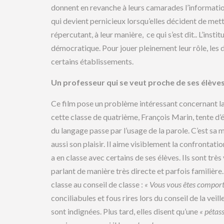
donnent en revanche à leurs camarades l’information 
qui devient pernicieux lorsqu’elles décident de mett
répercutant, à leur manière, ce qui s’est dit.. L’insti
démocratique. Pour jouer pleinement leur rôle, les d
certains établissements.
Un professeur qui se veut proche de ses élèves
Ce film pose un problème intéressant concernant la 
cette classe de quatrième, François Marin, tente d’é
du langage passe par l’usage de la parole. C’est sa m
aussi son plaisir. Il aime visiblement la confrontati
a en classe avec certains de ses élèves. Ils sont très
parlant de manière très directe et parfois familière
classe au conseil de classe :
« Vous vous êtes compor
conciliabules et fous rires lors du conseil de la veill
sont indignées. Plus tard, elles disent qu’une
« pétass