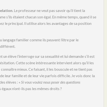
relation
. Le professeur ne veut pas savoir qu’il tient la
mme s’ils étaient chacun son égal. En même temps, quand il se
chez le principal. Il utilise alors les avantages de sa position
du langage familier comme ils peuvent l’être par le
différent.
un élève l’interroge sur sa sexualité et lui demande s’il est
sitation. Cette scène intéressante intervient alors qu’il les
les connaître mieux. Ce faisant, il les bouscule et ne tient pas
e leur famille et de leur vie parfois difficile. Je vois donc la
es élèves : «
Si vous voulez nous poser des questions
es égaux n’ont-ils pas les mêmes droits ?