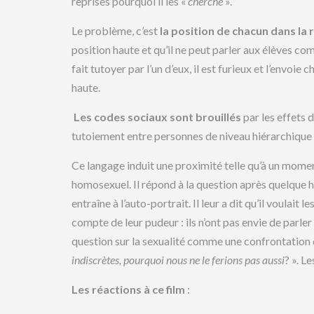
reprises pourquoi il les «
cherche
».
Le problème, c’est
la position de chacun dans la 
position haute et qu’il ne peut parler aux élèves co
fait tutoyer par l’un d’eux, il est furieux et l’envoie 
haute.
Les codes sociaux sont brouillés
par les effets 
tutoiement entre personnes de niveau hiérarchique 
Ce langage induit une proximité telle qu’à un moment 
homosexuel. Il répond à la question après quelque hé
entraîne à l’auto-portrait. Il leur a dit qu’il voulait 
compte de leur pudeur : ils n’ont pas envie de parler d
question sur la sexualité comme une confrontation d
indiscrètes, pourquoi nous ne le ferions pas aussi
? ». L
Les réactions à ce film
: