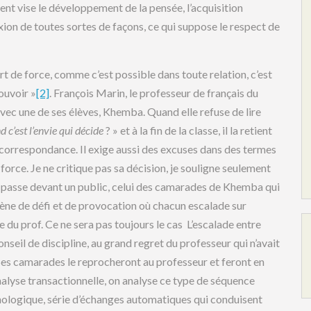
ment vise le développement de la pensée, l’acquisition
éflexion de toutes sortes de façons, ce qui suppose le respect de
rt de force, comme c’est possible dans toute relation, c’est
ouvoir »
[2]
. François Marin, le professeur de français du
 avec une de ses élèves, Khemba. Quand elle refuse de lire
 c’est l’envie qui décide
? » et à la fin de la classe, il la retient
 correspondance. Il exige aussi des excuses dans des termes
 de force. Je ne critique pas sa décision, je souligne seulement
e se passe devant un public, celui des camarades de Khemba qui
 scène de défi et de provocation où chacun escalade sur
ge du prof. Ce ne sera pas toujours le cas L’escalade entre
seil de discipline, au grand regret du professeur qui n’avait
Ses camarades le reprocheront au professeur et feront en
 analyse transactionnelle, on analyse ce type de séquence
hologique, série d’échanges automatiques qui conduisent