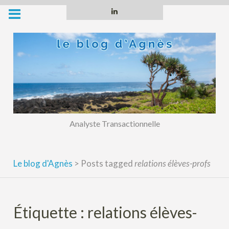
Skip
Linkedin
to
content
Analyste Transactionnelle
Le blog d'Agnès
>
Posts tagged
relations élèves-profs
Étiquette :
relations élèves-