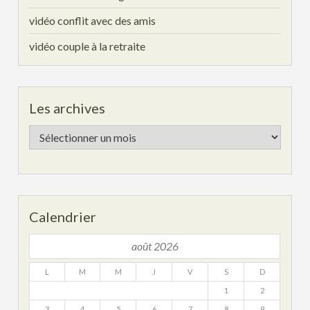
vidéo conflit avec des amis
vidéo couple à la retraite
Les archives
Les
archives
Calendrier
août 2026
L
M
M
J
V
S
D
1
2
3
4
5
6
7
8
9