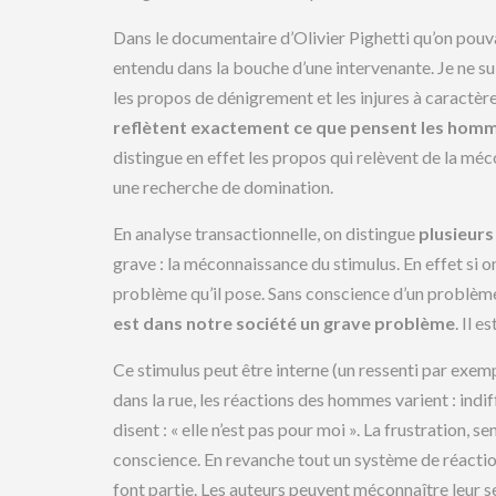
Dans le documentaire d’Olivier Pighetti qu’on pouvait
entendu dans la bouche d’une intervenante. Je ne sui
les propos de dénigrement et les injures à caractè
reflètent exactement ce que pensent les homm
distingue en effet les propos qui relèvent de la mé
une recherche de domination.
En analyse transactionnelle, on distingue
plusieur
grave : la méconnaissance du stimulus. En effet si o
problème qu’il pose. Sans conscience d’un problème 
est dans notre société un grave problème
. Il e
Ce stimulus peut être interne (un ressenti par exemple
dans la rue, les réactions des hommes varient : indif
disent : « elle n’est pas pour moi ». La frustration,
conscience. En revanche tout un système de réactions
font partie. Les auteurs peuvent méconnaître leur se