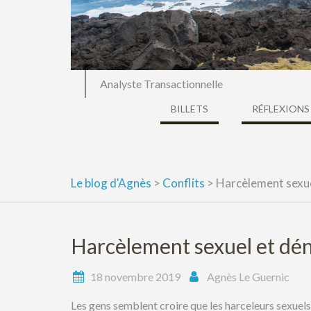
Analyste Transactionnelle
BILLETS
RÉFLEXIONS
Le blog d'Agnès
>
Conflits
>
Harcèlement sexue
Harcèlement sexuel et dén
18 novembre 2019
Agnès Le Guernic
Les gens semblent croire que les harceleurs sexuels 