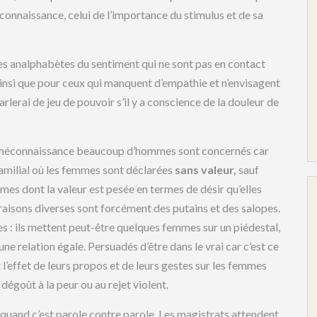
onnaissance, celui de l’importance du stimulus et de sa
es analphabètes du sentiment qui ne sont pas en contact
 ainsi que pour ceux qui manquent d’empathie et n’envisagent
arlerai de jeu de pouvoir s’il y a conscience de la douleur de
la méconnaissance beaucoup d’hommes sont concernés car
milial où les femmes sont déclarées
sans valeur,
sauf
mmes dont la valeur est pesée en termes de désir qu’elles
 raisons diverses sont forcément des putains et des salopes.
s : ils mettent peut-être quelques femmes sur un piédestal,
une relation égale. Persuadés d’être dans le vrai car c’est ce
t l’effet de leurs propos et de leurs gestes sur les femmes
 dégoût à la peur ou au rejet violent.
e quand c’est parole contre parole. Les magistrats attendent