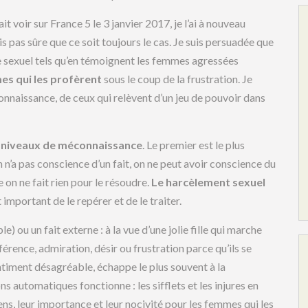
 voir sur France 5 le 3 janvier 2017, je l’ai à nouveau
s pas sûre que ce soit toujours le cas. Je suis persuadée que
re sexuel tels qu’en témoignent les femmes agressées
es qui les profèrent
sous le coup de la frustration. Je
connaissance, de ceux qui relèvent d’un jeu de pouvoir dans
s niveaux de méconnaissance
. Le premier est le plus
n n’a pas conscience d’un fait, on ne peut avoir conscience du
on ne fait rien pour le résoudre.
Le harcèlement sexuel
st important de le repérer et de le traiter.
) ou un fait externe : à la vue d’une jolie fille qui marche
férence, admiration, désir ou frustration parce qu’ils se
 sentiment désagréable, échappe le plus souvent à la
 automatiques fonctionne : les sifflets et les injures en
ns, leur importance et leur nocivité pour les femmes qui les