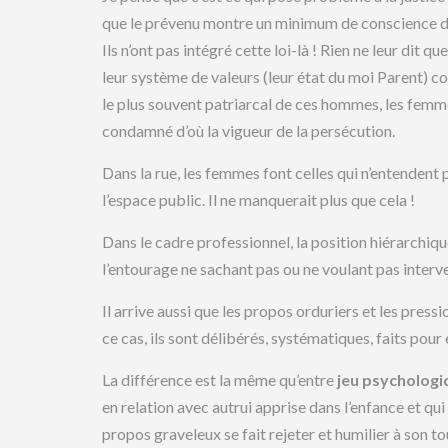
que le prévenu montre un minimum de conscience de
Ils n’ont pas intégré cette loi-là ! Rien ne leur dit qu
leur système de valeurs (leur état du moi Parent) co
le plus souvent patriarcal de ces hommes, les femmes
condamné d’où la vigueur de la persécution.
Dans la rue, les femmes font celles qui n’entendent 
l’espace public. Il ne manquerait plus que cela !
Dans le cadre professionnel, la position hiérarchiq
l’entourage ne sachant pas ou ne voulant pas interv
Il arrive aussi que les propos orduriers et les press
ce cas, ils sont délibérés, systématiques, faits pour e
La différence est la même qu’entre
jeu psychologi
en relation avec autrui apprise dans l’enfance et qui
propos graveleux se fait rejeter et humilier à son tou