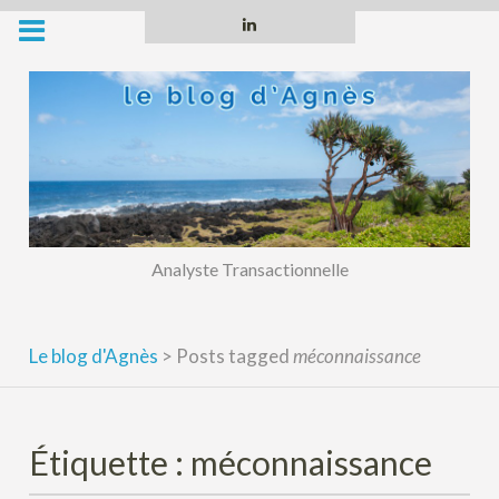
Skip
Linkedin
to
content
Analyste Transactionnelle
Le blog d'Agnès
>
Posts tagged
méconnaissance
Étiquette :
méconnaissance