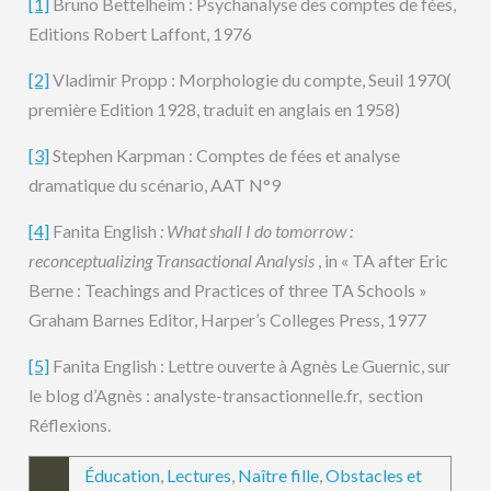
[1]
Bruno Bettelheim : Psychanalyse des comptes de fées,
Editions Robert Laffont, 1976
[2]
Vladimir Propp : Morphologie du compte, Seuil 1970(
première Edition 1928, traduit en anglais en 1958)
[3]
Stephen Karpman : Comptes de fées et analyse
dramatique du scénario, AAT N°9
[4]
Fanita English
: What shall I do tomorrow :
reconceptualizing Transactional Analysis
, in « TA after Eric
Berne : Teachings and Practices of three TA Schools »
Graham Barnes Editor, Harper’s Colleges Press, 1977
[5]
Fanita English : Lettre ouverte à Agnès Le Guernic, sur
le blog d’Agnès : analyste-transactionnelle.fr, section
Réflexions.
Éducation
,
Lectures
,
Naître fille
,
Obstacles et