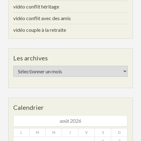
vidéo conflit héritage
vidéo conflit avec des amis
vidéo couple à la retraite
Les archives
Les
archives
Calendrier
août 2026
L
M
M
J
V
S
D
1
2