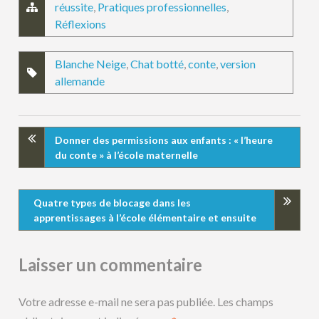
réussite
,
Pratiques professionnelles
,
Réflexions
Blanche Neige
,
Chat botté
,
conte
,
version
allemande
Donner des permissions aux enfants : « l’heure
du conte » à l’école maternelle
Quatre types de blocage dans les
apprentissages à l’école élémentaire et ensuite
Laisser un commentaire
Votre adresse e-mail ne sera pas publiée.
Les champs