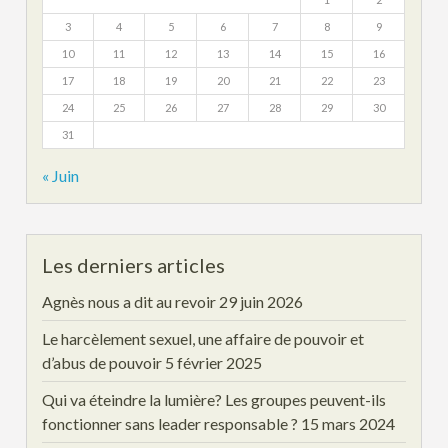
3
4
5
6
7
8
9
10
11
12
13
14
15
16
17
18
19
20
21
22
23
24
25
26
27
28
29
30
31
« Juin
Les derniers articles
Agnès nous a dit au revoir
29 juin 2026
Le harcèlement sexuel, une affaire de pouvoir et
d’abus de pouvoir
5 février 2025
Qui va éteindre la lumière? Les groupes peuvent-ils
fonctionner sans leader responsable ?
15 mars 2024