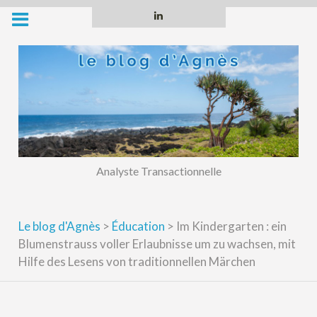
Skip
Linkedin
to
content
Analyste Transactionnelle
Le blog d'Agnès
>
Éducation
>
Im Kindergarten : ein
Blumenstrauss voller Erlaubnisse um zu wachsen, mit
Hilfe des Lesens von traditionnellen Märchen