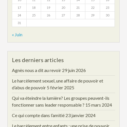
17
18
19
20
21
22
23
24
25
26
27
28
29
30
31
« Juin
Les derniers articles
Agnès nous a dit au revoir
29 juin 2026
Le harcèlement sexuel, une affaire de pouvoir et
d’abus de pouvoir
5 février 2025
Qui va éteindre la lumière? Les groupes peuvent-ils
fonctionner sans leader responsable ?
15 mars 2024
Ce qui compte dans l’amitié
23 janvier 2024
Le harcèlement entre enfants : une prise de pouvoir