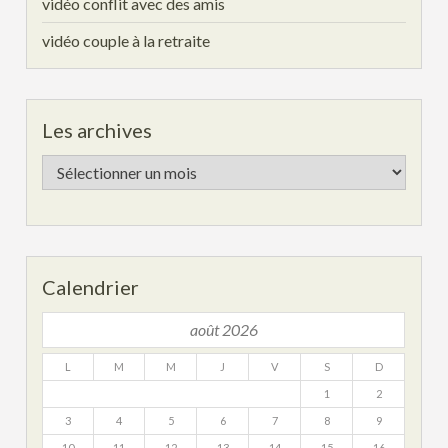
vidéo conflit avec des amis
vidéo couple à la retraite
Les archives
Les
archives
Calendrier
août 2026
L
M
M
J
V
S
D
1
2
3
4
5
6
7
8
9
10
11
12
13
14
15
16