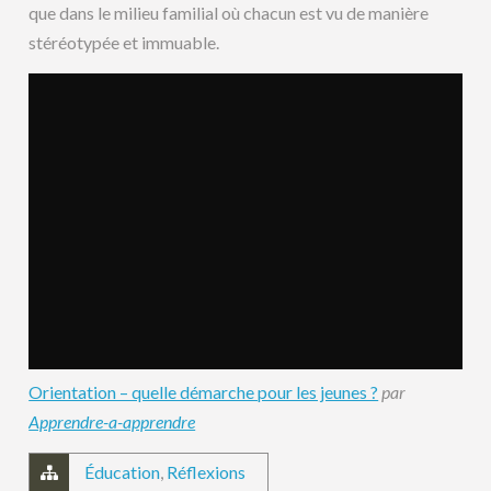
que dans le milieu familial où chacun est vu de manière
stéréotypée et immuable.
Orientation – quelle démarche pour les jeunes ?
par
Apprendre-a-apprendre
Éducation
,
Réflexions