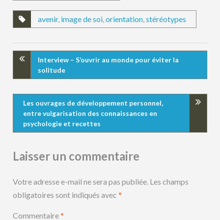
avenir
,
image de soi
,
orientation
,
stéréotypes
Interview – S’ouvrir au monde pour éviter la
solitude
Les ouvrages de développement personnel,
entre vulgarisation des connaissances en
psychologie et recettes
Laisser un commentaire
Votre adresse e-mail ne sera pas publiée.
Les champs
obligatoires sont indiqués avec
*
Commentaire
*