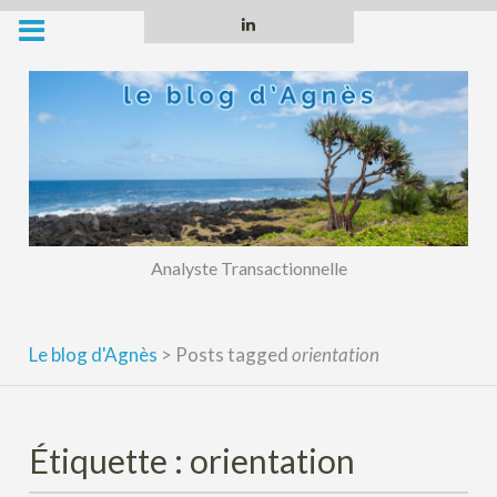
Skip
Linkedin
to
content
Analyste Transactionnelle
Le blog d'Agnès
>
Posts tagged
orientation
Étiquette :
orientation