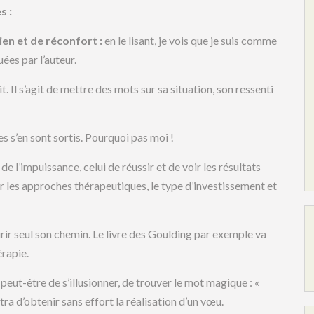
s :
ien et de réconfort :
en le lisant, je vois que je suis comme
ées par l’auteur.
. Il s’agit de mettre des mots sur sa situation, son ressenti
res s’en sont sortis. Pourquoi pas moi !
 de l’impuissance, celui de réussir et de voir les résultats
ur les approches thérapeutiques, le type d’investissement et
urir seul son chemin. Le livre des Goulding par exemple va
érapie.
 peut-être de s’illusionner, de trouver le mot magique : «
a d’obtenir sans effort la réalisation d’un vœu.