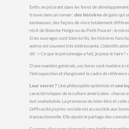
Enfin, en picorant dans les livres de développement p
trouve dans un roman :
des histoires
de gens qui s
lumineuses, des façons de vivre totalement différent
récit de Blanche Neige ou du Petit Poucet : le miroi
Si les ouvrages sont bien écrits, les histoires fonct
autres est souvent très intéressante. L’identificat
dit : « Ce que le personnage a fait, je peux le faire ! »
D’une manière générale, ces livres sont matière à réf
l’introspection et élargissent le cadre de référence 
Leur secret ?
Une philosophie optimiste et
une lo
caractéristiques de la culture américaine : chacun e
but souhaitable. La promesse du bien-être et celle
L’efficacité psycho-sociale est accessible aux bonne
transactionnelle. Elle ajoute le partage des connais
Ce genre d’ouvrage demande
une écriture particu