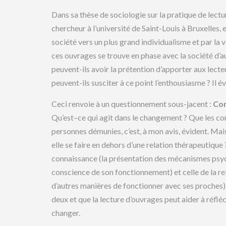
Dans sa thèse de sociologie sur la pratique de lec
chercheur à l’université de Saint-Louis à Bruxelles, 
société vers un plus grand individualisme et par la v
ces ouvrages se trouve en phase avec la société d’a
peuvent-ils avoir la prétention d’apporter aux lec
peuvent-ils susciter à ce point l’enthousiasme ? Il é
Ceci renvoie à un questionnement sous-jacent :
Com
Qu’est–ce qui agit dans le changement ? Que les con
personnes démunies, c’est, à mon avis, évident. Ma
elle se faire en dehors d’une relation thérapeutique
connaissance (la présentation des mécanismes psyc
conscience de son fonctionnement) et celle de la re
d’autres manières de fonctionner avec ses proches) ? P
deux et que la lecture d’ouvrages peut aider à réfléch
changer.