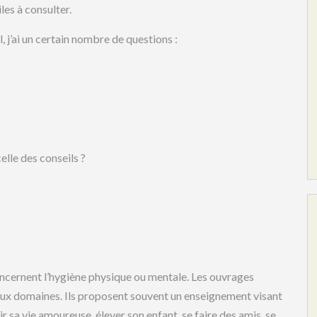
les à consulter.
j’ai un certain nombre de questions :
elle des conseils ?
oncernent l’hygiène physique ou mentale. Les ouvrages
ux domaines. Ils proposent souvent un enseignement visant
 sa vie amoureuse, élever son enfant, se faire des amis, se