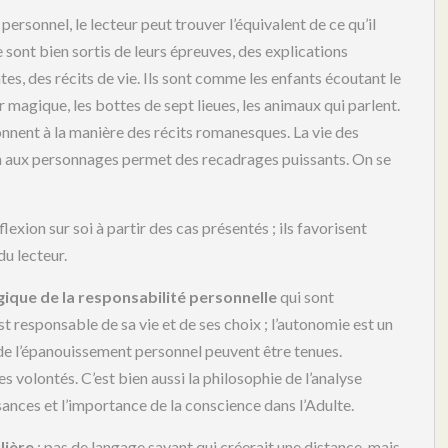
ersonnel, le lecteur peut trouver l’équivalent de ce qu’il
e sont bien sortis de leurs épreuves, des explications
es, des récits de vie. Ils sont comme les enfants écoutant le
r magique, les bottes de sept lieues, les animaux qui parlent.
ionnent à la manière des récits romanesques. La vie des
ion aux personnages permet des recadrages puissants. On se
lexion sur soi à partir des cas présentés ; ils favorisent
du lecteur.
gique de la responsabilité personnelle
qui sont
st responsable de sa vie et de ses choix ; l’autonomie est un
 de l’épanouissement personnel peuvent être tenues.
s volontés. C’est bien aussi la philosophie de l’analyse
sances et l’importance de la conscience dans l’Adulte.
lière
: pas de langage savant qui créerait une distance, mais