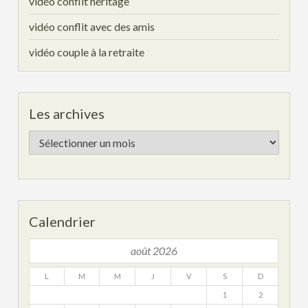
vidéo conflit héritage
vidéo conflit avec des amis
vidéo couple à la retraite
Les archives
Les
archives
Calendrier
août 2026
L
M
M
J
V
S
D
1
2